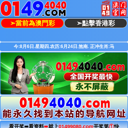
➣當前為澳門彩
➣點擊香港彩
今:
8
月
6
日.
星期四.
农历:
6
月
24
日.
煞
南.
正冲生肖:
马
看开奖➠看资料
➠
就上
01499080.com
开奖第
①
快