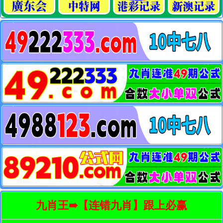
九肖王➠【连错九肖】跟上必赢