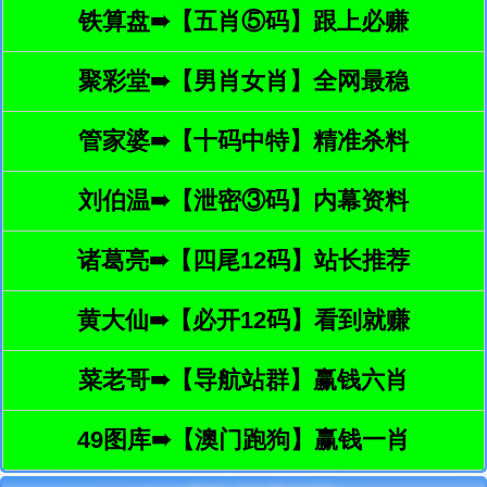
铁算盘➠【五肖⑤码】跟上必赚
聚彩堂➠【男肖女肖】全网最稳
管家婆➠【十码中特】精准杀料
刘伯温➠【泄密③码】内幕资料
诸葛亮➠【四尾12码】站长推荐
黄大仙➠【必开12码】看到就赚
菜老哥➠【导航站群】赢钱六肖
49图库➠【澳门跑狗】赢钱一肖